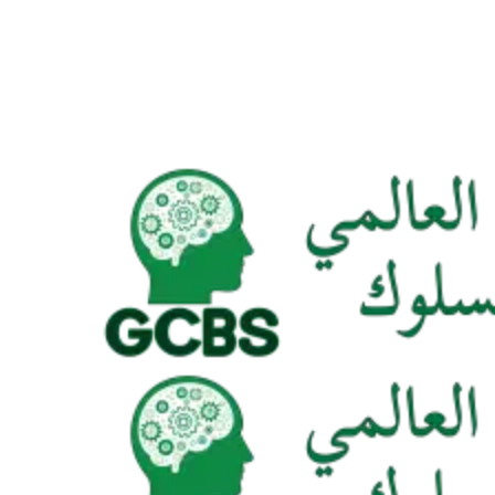
ا
ل
م
ج
ل
س
ا
ل
ع
ا
ل
م
ي
ل