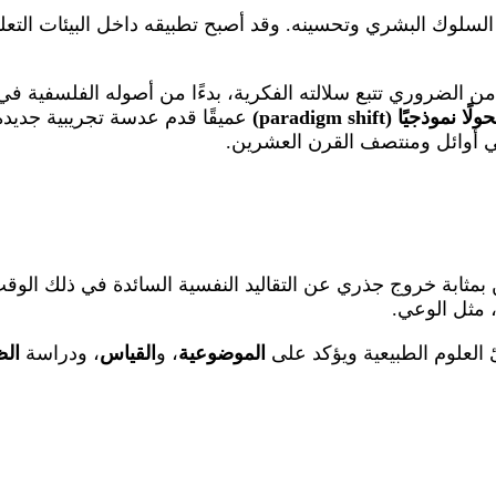
هم السلوك البشري وتحسينه. وقد أصبح تطبيقه داخل البيئات التع
 من الضروري تتبع سلالته الفكرية، بدءًا من أصوله الفلسفية ف
ولًا نموذجيًا (paradigm shift)
عميقًا قدم عدسة تجريبية جديدة 
 في أوائل ومنتصف القرن العشرين.
بمثابة خروج جذري عن التقاليد النفسية السائدة في ذلك ال
، مثل الوعي.
 العلوم الطبيعية ويؤكد على
الموضوعية
، و
القياس
، ودراسة
الظ