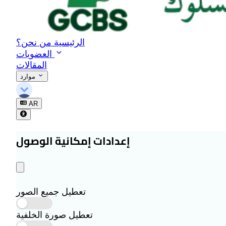
ع
ل
م
ا
الرئيسية
من نحن؟
ل
العضويات
س
المقالات
ل
موارد
و
ك
AR
إعدادات إمكانية الوصول
تعطيل جميع الصور
تعطيل صورة الخلفية