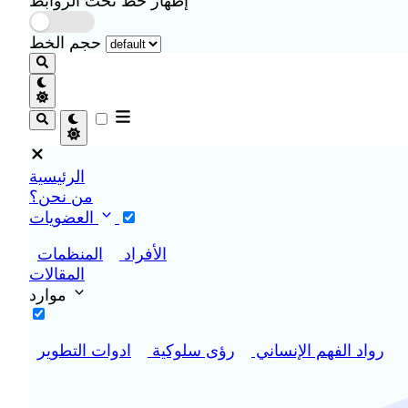
إظهار خط تحت الروابط
حجم الخط
الرئيسية
من نحن؟
العضويات
الأفراد
المنظمات
المقالات
موارد
رواد الفهم الإنساني
رؤى سلوكية
ادوات التطوير