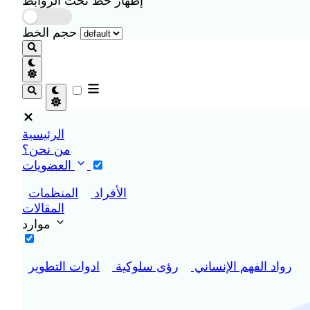
إظهار خط تحت الروابط
حجم الخط
الرئيسية
من نحن؟
العضويات
الأفراد
المنظمات
المقالات
موارد
رواد الفهم الإنساني
رؤى سلوكية
ادوات التطوير