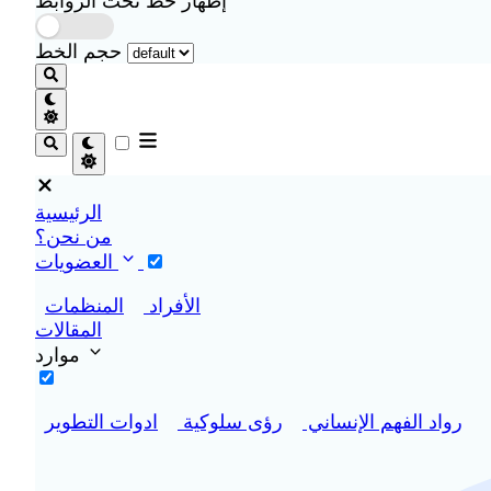
إظهار خط تحت الروابط
حجم الخط
الرئيسية
من نحن؟
العضويات
الأفراد
المنظمات
المقالات
موارد
رواد الفهم الإنساني
رؤى سلوكية
ادوات التطوير