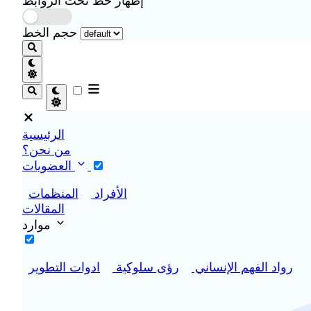
إظهار خط تحت الروابط
حجم الخط
الرئيسية
من نحن؟
العضويات
الأفراد
المنظمات
المقالات
موارد
رواد الفهم الإنساني
رؤى سلوكية
ادوات التطوير